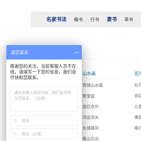
名家书法
隶书
楷书
行书
草书
请您留言
感谢您的关注，当前客服人员不在
线，请填写一下您的信息，我们会
装裱做框
山水画
花
尽快和您联系。
字画装裱
青绿山水画
牡
绣品装裱类
聚宝盆
荷
实物画装裱
旭日东升
九
唐卡照片装裱类
鸿运当头
果
挂轴长卷装裱
长城雄风
梅
油画装裱类
泰山日出