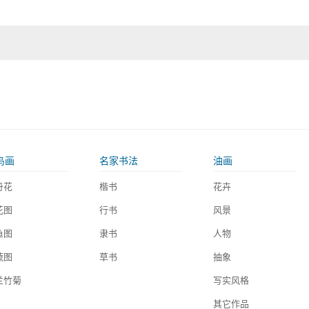
鸟画
名家书法
油画
丹花
楷书
花卉
花图
行书
风景
鱼图
隶书
人物
蔬图
草书
抽象
兰竹菊
写实风格
其它作品