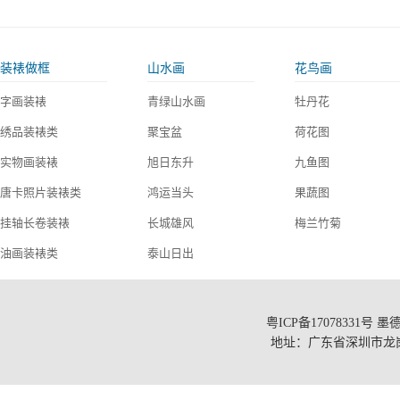
装裱做框
山水画
花鸟画
字画装裱
青绿山水画
牡丹花
绣品装裱类
聚宝盆
荷花图
实物画装裱
旭日东升
九鱼图
唐卡照片装裱类
鸿运当头
果蔬图
挂轴长卷装裱
长城雄风
梅兰竹菊
油画装裱类
泰山日出
铝合金不锈钢框
无水靠山图
巨幅现场制作类
迎客松
粤ICP备17078331号
墨德
地址：广东省深圳市龙岗区布
精裱高端红木框类
流水生财
装裱材料样板图